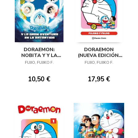
DORAEMON:
DORAEMON
NOBITA Y Y LA
(NUEVA EDICIÓN)
GRAN AVENTURA
02
FUJIO, FUJIKO F.
FUJIO, FUJIKO F.
DE LA ANTÁRTIDA
10,50 €
17,95 €