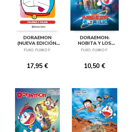
DORAEMON
DORAEMON:
(NUEVA EDICIÓN)
NOBITA Y LOS
01
HÉROES DEL
FUJIO, FUJIKO F.
FUJIO, FUJIKO F.
ESPACIO
17,95 €
10,50 €