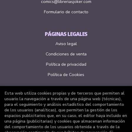
comics@libreriasjoker.com
Formulario de contacto
PÁGINAS LEGALES
Aviso legal
Condiciones de venta
Política de privacidad
Política de Cookies
Esta web utiliza cookies propias y de terceros que permiten al
ATENCIÓN AL CLIENTE
usuario la navegación a través de una página web (técnicas),
para el seguimiento y análisis estadístico del comportamiento
Quiénes somos
de los usuarios (analíticas), que permiten la gestión de los
espacios publicitarios que, en su caso, el editor haya incluido en
Pedidos especiales
una página (publicitarias) y cookies que almacenan información
del comportamiento de los usuarios obtenida a través de la
Formulario de desistimiento