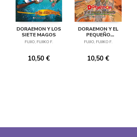
DORAEMON Y LOS
DORAEMON Y EL
SIETE MAGOS
PEQUEÑO
DINOSAURIO
FUJIO, FUJIKO F.
FUJIO, FUJIKO F.
10,50 €
10,50 €