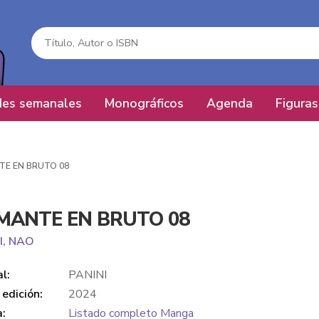
es semanales
Monográficos
Agenda
Figuras
TE EN BRUTO 08
MANTE EN BRUTO 08
I, NAO
al:
PANINI
edición:
2024
a:
Listado completo Manga