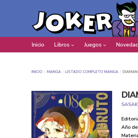
Inicio
Libros
Juegos
Novedad
INICIO
MANGA
LISTADO COMPLETO MANGA
DIAMAN
DIA
SASAK
Editori
Año de 
Materi