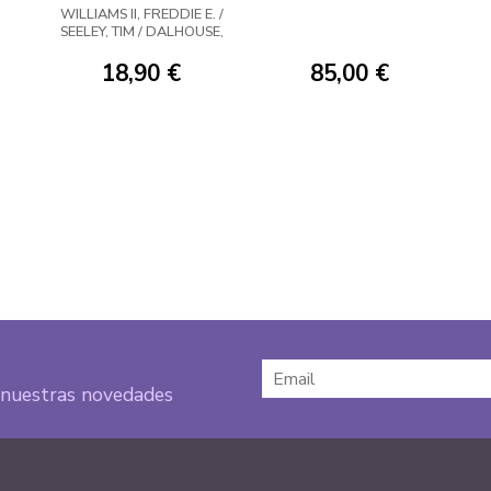
UNIVERSO 01: LA
WILLIAMS II, FREDDIE E. /
ESPADA DE LOS
SEELEY, TIM / DALHOUSE,
DEFECTOS
ANDREW
18,90 €
85,00 €
e nuestras novedades