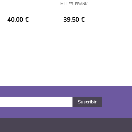
Y BALAS
MILLER, FRANK
40,00 €
39,50 €