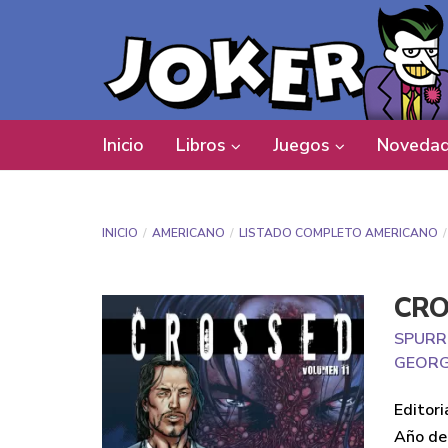
Inicio
Libros
Juegos
Novedad
INICIO
AMERICANO
LISTADO COMPLETO AMERICANO
CRO
SPURR
GEOR
Editori
Año de 