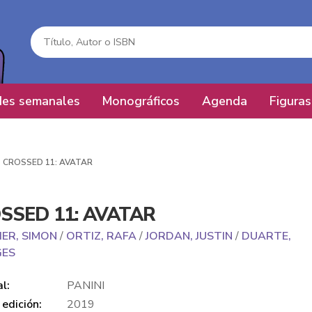
es semanales
Monográficos
Agenda
Figuras
CROSSED 11: AVATAR
SSED 11: AVATAR
IER, SIMON
/
ORTIZ, RAFA
/
JORDAN, JUSTIN
/
DUARTE,
GES
al:
PANINI
edición:
2019