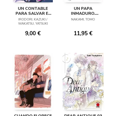
UN CONTABLE
UN PAPA
PARA SALVAR EL
INMADURO.
REINO 04
COLECCION
IRODORI, KAZUKI /
NAKAMI, TOMO
COMPLETA
WAKATSU, YATSUKI
9,00 €
11,95 €