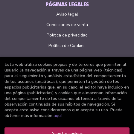
PÁGINAS LEGALES
Aviso legal
Condiciones de venta
Política de privacidad
Política de Cookies
Esta web utiliza cookies propias y de terceros que permiten al
ATENCIÓN AL CLIENTE
usuario la navegación a través de una página web (técnicas),
para el seguimiento y análisis estadístico del comportamiento
Quiénes somos
de los usuarios (analíticas), que permiten la gestión de los
espacios publicitarios que, en su caso, el editor haya incluido en
Pedidos especiales
una página (publicitarias) y cookies que almacenan información
del comportamiento de los usuarios obtenida a través de la
Formulario de desistimiento
observación continuada de sus hábitos de navegación. Si
acepta este aviso consideraremos que acepta su uso. Puede
obtener más información
aquí
.
Aceptar cookies
2026 ©
Librería Joker
. Todos los Derechos Reservados |