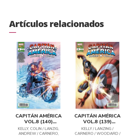
Artículos relacionados
CAPITÁN AMÉRICA
CAPITÁN AMÉRICA
VOL.8 (140)
VOL.8 (139)
ROGERS / WILSON
ROGERS / WILSON
KELLY, COLIN / LANZIG,
KELLY / LANZING /
03
02
ANDREW / CARNERO,
CARNERO / WOODARD /