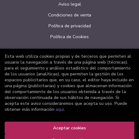
Aviso legal
Condiciones de venta
Política de privacidad
Política de Cookies
Esta web utiliza cookies propias y de terceros que permiten al
ATENCIÓN AL CLIENTE
usuario la navegación a través de una página web (técnicas),
para el seguimiento y análisis estadístico del comportamiento
Quiénes somos
de los usuarios (analíticas), que permiten la gestión de los
espacios publicitarios que, en su caso, el editor haya incluido en
Pedidos especiales
una página (publicitarias) y cookies que almacenan información
del comportamiento de los usuarios obtenida a través de la
Formulario de desistimiento
observación continuada de sus hábitos de navegación. Si
acepta este aviso consideraremos que acepta su uso. Puede
obtener más información
aquí
.
Aceptar cookies
2026 ©
Librería Joker
. Todos los Derechos Reservados |
Grupo Trevenque