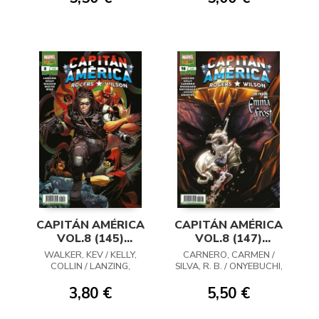
CAPITÁN AMÉRICA
CAPITÁN AMÉRICA
VOL.8 (145)
VOL.8 (147)
ROGERS / WILSON :
ROGERS / WILSON
WALKER, KEV / KELLY,
CARNERO, CARMEN /
CAPITÁN AMÉRICA
10
COLLIN / LANZING,
SILVA, R. B. / ONYEBUCHI,
JACKSON
08
TOCHI / KELLY, COLLIN /
LANZING, JACKSON
3,80 €
5,50 €