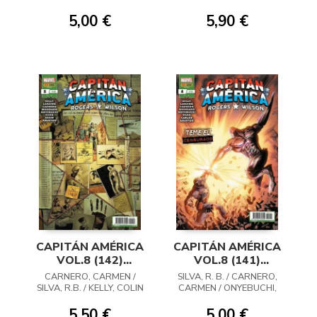
CARMEN / SILVA, R. B.
ONYEBUCHI / SILVA /
ABURTOV
5,00 €
5,90 €
CAPITÁN AMÉRICA
CAPITÁN AMÉRICA
VOL.8 (142)
VOL.8 (141)
ROGERS / WILSON
ROGERS / WILSON
CARNERO, CARMEN /
SILVA, R. B. / CARNERO,
05
04
SILVA, R.B. / KELLY, COLIN
CARMEN / ONYEBUCHI,
/ LANZING, JACKSON /
TOCHI
VVAA
5,50 €
5,00 €