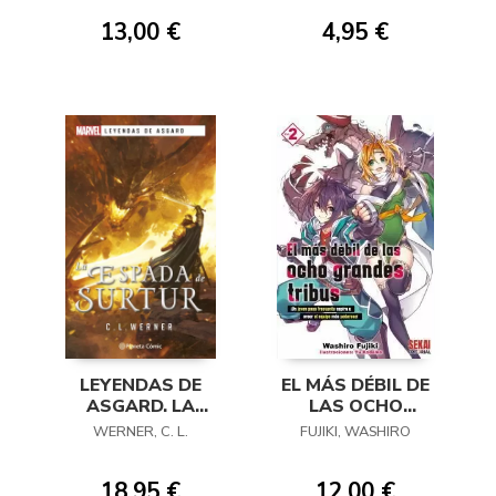
13,00 €
4,95 €
LEYENDAS DE
EL MÁS DÉBIL DE
ASGARD. LA
LAS OCHO
ESPADA DE
GRANDES TRIBUS
WERNER, C. L.
FUJIKI, WASHIRO
SURTUR
02
18,95 €
12,00 €