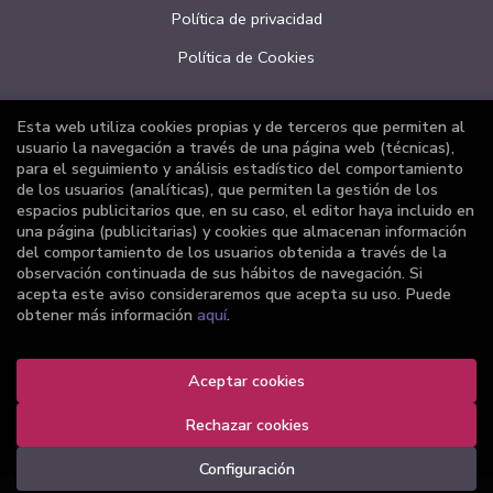
Política de privacidad
Política de Cookies
Esta web utiliza cookies propias y de terceros que permiten al
ATENCIÓN AL CLIENTE
usuario la navegación a través de una página web (técnicas),
para el seguimiento y análisis estadístico del comportamiento
Quiénes somos
de los usuarios (analíticas), que permiten la gestión de los
espacios publicitarios que, en su caso, el editor haya incluido en
Pedidos especiales
una página (publicitarias) y cookies que almacenan información
del comportamiento de los usuarios obtenida a través de la
Formulario de desistimiento
observación continuada de sus hábitos de navegación. Si
acepta este aviso consideraremos que acepta su uso. Puede
obtener más información
aquí
.
2026 ©
Librería Joker
Aceptar cookies
. Todos los Derechos Reservados |
Grupo Trevenque
Rechazar cookies
Configuración