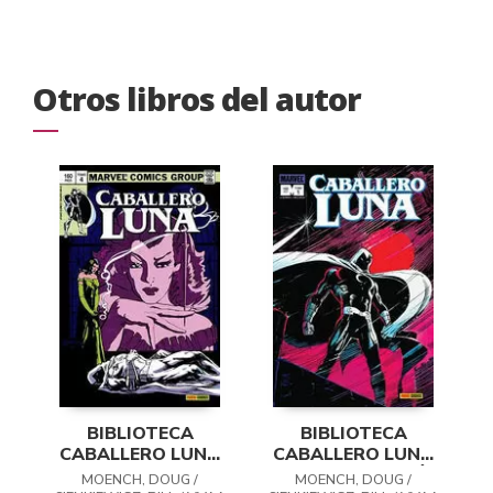
Otros libros del autor
BIBLIOTECA
BIBLIOTECA
CABALLERO LUNA
CABALLERO LUNA
04: VIDRIERA
01: CUENTA ATRÁS
MOENCH, DOUG /
MOENCH, DOUG /