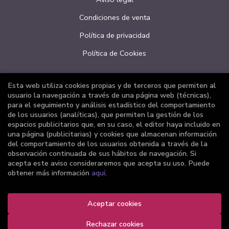
Condiciones de venta
Política de privacidad
Política de Cookies
Esta web utiliza cookies propias y de terceros que permiten al
ATENCIÓN AL CLIENTE
usuario la navegación a través de una página web (técnicas),
para el seguimiento y análisis estadístico del comportamiento
Quiénes somos
de los usuarios (analíticas), que permiten la gestión de los
espacios publicitarios que, en su caso, el editor haya incluido en
Pedidos especiales
una página (publicitarias) y cookies que almacenan información
del comportamiento de los usuarios obtenida a través de la
Formulario de desistimiento
observación continuada de sus hábitos de navegación. Si
acepta este aviso consideraremos que acepta su uso. Puede
obtener más información
aquí
.
2026 ©
Librería Joker
Aceptar cookies
. Todos los Derechos Reservados |
Grupo Trevenque
Rechazar cookies