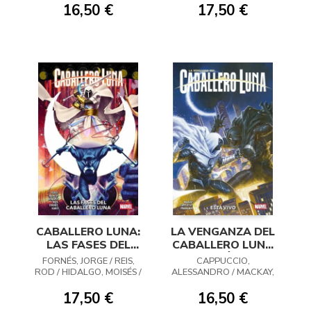
ALESSANDRO / MACKAY,
16,50 €
17,50 €
JED
CABALLERO LUNA:
LA VENGANZA DEL
LAS FASES DEL
CABALLERO LUNA
CABALLERO LUNA
02: ESTÁ VIVO
FORNÉS, JORGE / REIS,
CAPPUCCIO,
ROD / HIDALGO, MOISÉS /
ALESSANDRO / MACKAY,
MESSIAS, EDER / LASHLEY,
JED / PRAMANIK
KEN / SHALVEY, DECLAN /
17,50 €
16,50 €
MACKAY, JED