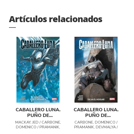
Artículos relacionados
CABALLERO LUNA.
CABALLERO LUNA.
PUÑO DE
PUÑO DE
KHONSHU 02:
KHONSHU 01: DEJA
MACKAY, JED / CARBONE,
CARBONE, DOMENICO /
JUNGLA
EL HOGAR
DOMENICO / PRAMANIK,
PRAMANIK, DEVMALYA /
SUBTERRANEA
DEVMALYA
CAPPUCCIO,