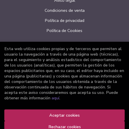
Aviso legal
Condiciones de venta
Política de privacidad
Política de Cookies
Esta web utiliza cookies propias y de terceros que permiten al
ATENCIÓN AL CLIENTE
usuario la navegación a través de una página web (técnicas),
para el seguimiento y análisis estadístico del comportamiento
Quiénes somos
de los usuarios (analíticas), que permiten la gestión de los
espacios publicitarios que, en su caso, el editor haya incluido en
Pedidos especiales
una página (publicitarias) y cookies que almacenan información
del comportamiento de los usuarios obtenida a través de la
Formulario de desistimiento
observación continuada de sus hábitos de navegación. Si
acepta este aviso consideraremos que acepta su uso. Puede
obtener más información
aquí
.
Aceptar cookies
2026 ©
Librería Joker
. Todos los Derechos Reservados |
Grupo Trevenque
Rechazar cookies