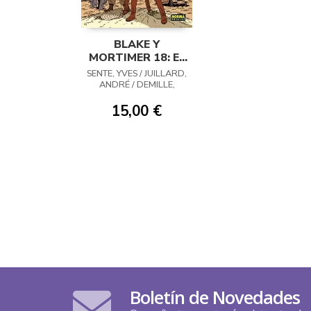
BLAKE Y
MORTIMER 18: EL
SANTUARIO DE
SENTE, YVES / JUILLARD,
GONDWANA
ANDRÉ / DEMILLE,
MADELEINE
15,00 €
Boletín de Novedades