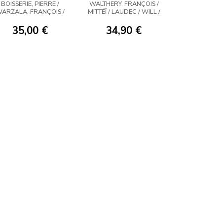
VIOLETAS DE
BOISSERIE, PIERRE /
WALTHERY, FRANÇOIS /
MARZO
ARZALA, FRANÇOIS /
MITTÉÏ / LAUDEC / WILL /
KERR, PHILIP
WASTERLAIN
35,00 €
34,90 €