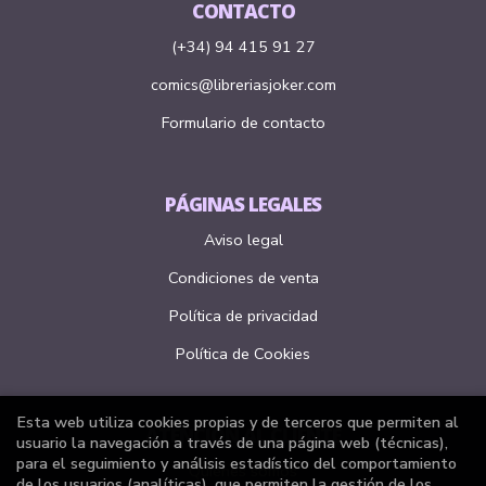
CONTACTO
(+34) 94 415 91 27
comics@libreriasjoker.com
Formulario de contacto
PÁGINAS LEGALES
Aviso legal
Condiciones de venta
Política de privacidad
Política de Cookies
Esta web utiliza cookies propias y de terceros que permiten al
ATENCIÓN AL CLIENTE
usuario la navegación a través de una página web (técnicas),
para el seguimiento y análisis estadístico del comportamiento
Quiénes somos
de los usuarios (analíticas), que permiten la gestión de los