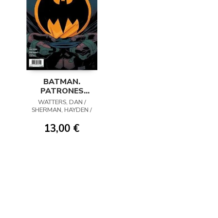
BATMAN.
PATRONES
OSCUROS 01
WATTERS, DAN /
SHERMAN, HAYDEN /
FARREL, TRÍONA
13,00 €