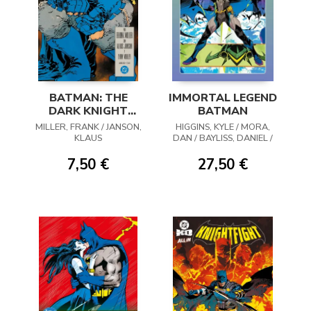
BATMAN: THE
IMMORTAL LEGEND
DARK KNIGHT
BATMAN
RETURNS 02 (ED.
MILLER, FRANK / JANSON,
HIGGINS, KYLE / MORA,
FACSIMIL)
KLAUS
DAN / BAYLISS, DANIEL /
GROOM, MATT / D´URSO,
ERICA
7,50 €
27,50 €