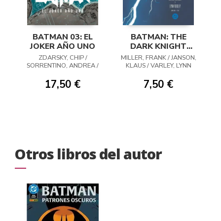
BATMAN 03: EL
BATMAN: THE
JOKER AÑO UNO
DARK KNIGHT
RETURNS 01 (ED.
ZDARSKY, CHIP /
MILLER, FRANK / JANSON,
FACSIMIL)
SORRENTINO, ANDREA /
KLAUS / VARLEY, LYNN
JIMÉNEZ, JORGE /
CAMUNCOLI, GIUSEPPE
17,50 €
7,50 €
Otros libros del autor