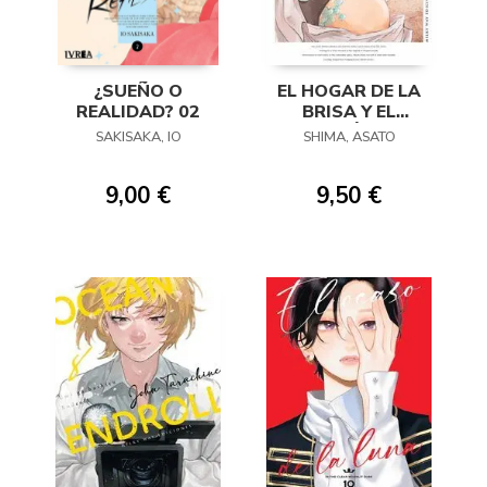
¿SUEÑO O
EL HOGAR DE LA
REALIDAD? 02
BRISA Y EL
DRAGÓN 01
SAKISAKA, IO
SHIMA, ASATO
9,00 €
9,50 €