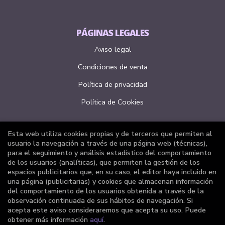
PÁGINAS LEGALES
Aviso legal
Condiciones de venta
Política de privacidad
Política de Cookies
Esta web utiliza cookies propias y de terceros que permiten al
ATENCIÓN AL CLIENTE
usuario la navegación a través de una página web (técnicas),
para el seguimiento y análisis estadístico del comportamiento
Quiénes somos
de los usuarios (analíticas), que permiten la gestión de los
espacios publicitarios que, en su caso, el editor haya incluido en
Pedidos especiales
una página (publicitarias) y cookies que almacenan información
del comportamiento de los usuarios obtenida a través de la
Formulario de desistimiento
observación continuada de sus hábitos de navegación. Si
acepta este aviso consideraremos que acepta su uso. Puede
obtener más información
aquí
.