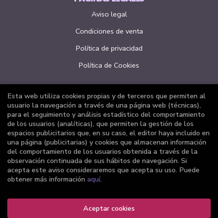
Aviso legal
Condiciones de venta
Política de privacidad
Política de Cookies
Esta web utiliza cookies propias y de terceros que permiten al
ATENCIÓN AL CLIENTE
usuario la navegación a través de una página web (técnicas),
para el seguimiento y análisis estadístico del comportamiento
Quiénes somos
de los usuarios (analíticas), que permiten la gestión de los
espacios publicitarios que, en su caso, el editor haya incluido en
Pedidos especiales
una página (publicitarias) y cookies que almacenan información
del comportamiento de los usuarios obtenida a través de la
Formulario de desistimiento
observación continuada de sus hábitos de navegación. Si
acepta este aviso consideraremos que acepta su uso. Puede
obtener más información
aquí
.
Aceptar cookies
2026 ©
Librería Joker
. Todos los Derechos Reservados |