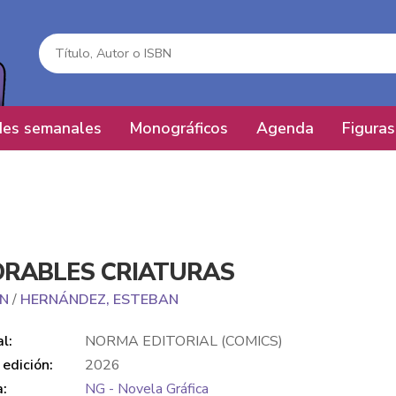
es semanales
Monográficos
Agenda
Figuras
RABLES CRIATURAS
N
/
HERNÁNDEZ, ESTEBAN
al:
NORMA EDITORIAL (COMICS)
edición:
2026
a:
NG - Novela Gráfica