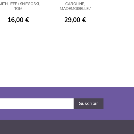
MOSTRORRATAS
MITH, JEFF / SNIEGOSKI,
CAROLINE,
TOM
MADEMOISELLE /
DACHEZ, JULIE
16,00 €
29,00 €