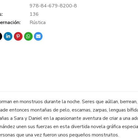
978-84-679-8200-8
s:
136
ernación:
Rústica
man en monstruos durante la noche. Seres que aúllan, berrean, 
 Añade entonces montañas de pelo, escamas, zarpas, lenguas bífida
as a Sara y Daniel en la apasionante aventura de criar a una ado
nández unen sus fuerzas en esta divertida novela gráfica especi
ersonas que una vez fueron unos pequeños monstruitos.